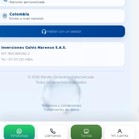
Atención personalizada
Colombia
Envíos a nivel nacional
Hablar con un asesor
Inversiones Galvis Marenco S.A.S.
NIT: 900.369.262-2
Tel: +57 311 231 4954
© 2026 Bandar Droguería Especializada.
Todos los derechos reservados.
Términos y condiciones
Tratamiento de datos
WhatsApp
Llámanos
Tienda
Mi cuenta