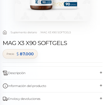
Suplemento dietario
MAG X3 X90 SOFTGELS
MAG X3 X90 SOFTGELS
$
87.000
+
Descripción
+
Información del producto
+
Envíos y devoluciones