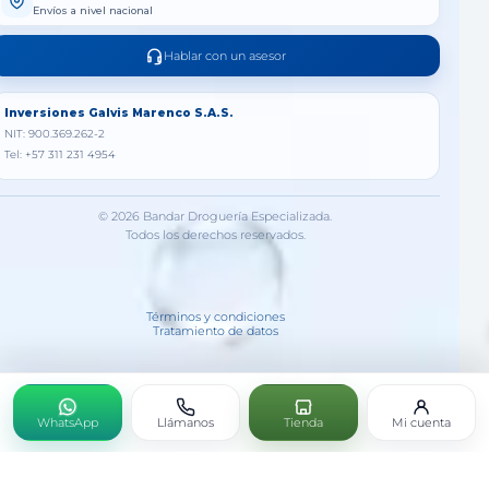
Envíos a nivel nacional
Hablar con un asesor
Inversiones Galvis Marenco S.A.S.
NIT: 900.369.262-2
Tel: +57 311 231 4954
© 2026 Bandar Droguería Especializada.
Todos los derechos reservados.
Términos y condiciones
Tratamiento de datos
WhatsApp
Llámanos
Tienda
Mi cuenta
DIGEZYME 60 CAPSULAS