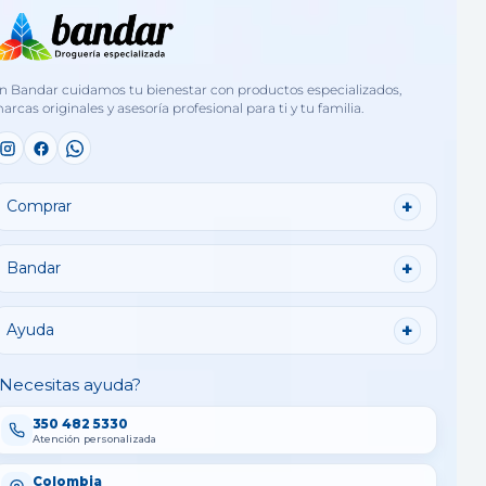
n Bandar cuidamos tu bienestar con productos especializados,
arcas originales y asesoría profesional para ti y tu familia.
Comprar
Bandar
Ayuda
Necesitas ayuda?
350 482 5330
Atención personalizada
Colombia