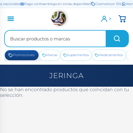
Saltar
s nacionales
Pago contraentrega en zonas disponibles
Cosmeticon 15%
Aten
al
contenido
Promociones
Marcas
Suplementos
Medicamentos
JERINGA
No se han encontrado productos que coincidan con tu
selección.