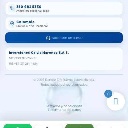
350 482 5330
Atención personalizada
Colombia
Envíos a nivel nacional
Hablar con un asesor
Inversiones Galvis Marenco S.A.S.
NIT: 900.369.262-2
Tel: +57 311 231 4954
© 2026 Bandar Droguería Especializada.
Todos los derechos reservados.
0
Términos y condiciones
Tratamiento de datos