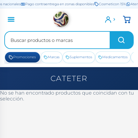
Saltar
s nacionales
Pago contraentrega en zonas disponibles
Cosmeticon 15%
Aten
al
contenido
Promociones
Marcas
Suplementos
Medicamentos
CATETER
No se han encontrado productos que coincidan con tu
selección.