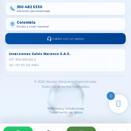
350 482 5330
Atención personalizada
Colombia
Envíos a nivel nacional
Hablar con un asesor
Inversiones Galvis Marenco S.A.S.
NIT: 900.369.262-2
Tel: +57 311 231 4954
© 2026 Bandar Droguería Especializada.
Todos los derechos reservados.
0
Términos y condiciones
Tratamiento de datos