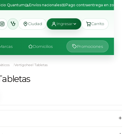
icio Quantum
Envíos nacionales
Pago contraentrega en zonas disponi
Ciudad
Ingresar
Carrito
Marcas
Domicilios
Promociones
ticos
Vertigoheel Tabletas
Tabletas
+