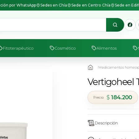
ción por WhatsApp
Sedes en Chía
Sede en Centro Chía
Sede en Edif
Fitoterapéutico
Cosmético
Alimentos
Medicamentos homeopá
Vertigoheel 
$
184.200
Descripción