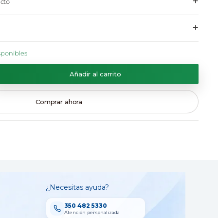
+
cto
+
sponibles
Añadir al carrito
Comprar ahora
¿Necesitas ayuda?
350 482 5330
Atención personalizada