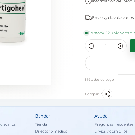
Información del produ
Envíos y devoluciones
En stock, 12 unidades di
Métodos de pago
Compartir:
Bandar
Ayuda
dietarios
Tienda
Preguntas frecuentes
Directorio médico
Envíos y domicilios