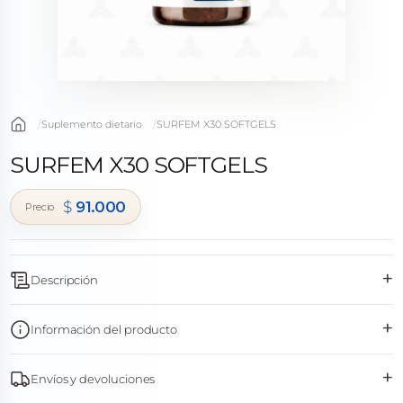
Suplemento dietario
SURFEM X30 SOFTGELS
SURFEM X30 SOFTGELS
$
91.000
+
Descripción
+
Información del producto
+
Envíos y devoluciones