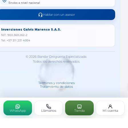
Envíos a nivel nacional
Hablar con un asesor
Inversiones Galvis Marenco S.A.S.
NIT: 900.369.262-2
Tel: +57 311 231 4954
© 2026 Bandar Droguería Especializada.
Todos los derechos reservados.
Términos y condiciones
Tratamiento de datos
WhatsApp
Llámanos
Tienda
Mi cuenta
SURFEM X30 SOFTGELS