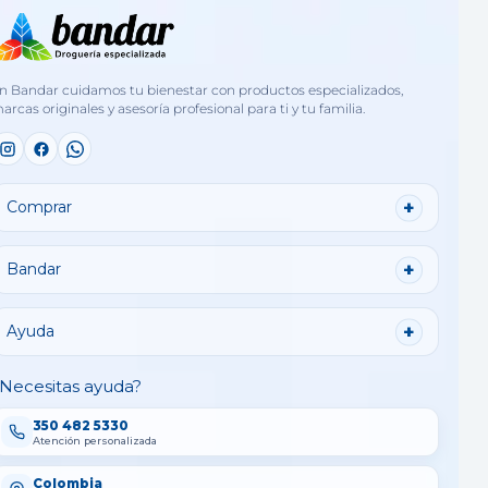
n Bandar cuidamos tu bienestar con productos especializados,
arcas originales y asesoría profesional para ti y tu familia.
Comprar
Bandar
Ayuda
Necesitas ayuda?
350 482 5330
Atención personalizada
Colombia