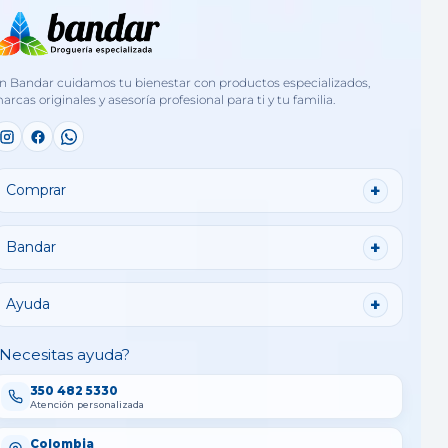
n Bandar cuidamos tu bienestar con productos especializados,
arcas originales y asesoría profesional para ti y tu familia.
Comprar
Bandar
Ayuda
Necesitas ayuda?
350 482 5330
Atención personalizada
Colombia