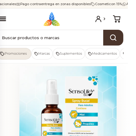
Saltar
acionales
Pago contraentrega en zonas disponibles
Cosmeticon 15%
Atenc
al
contenido
Promociones
Marcas
Suplementos
Medicamentos
Fitot