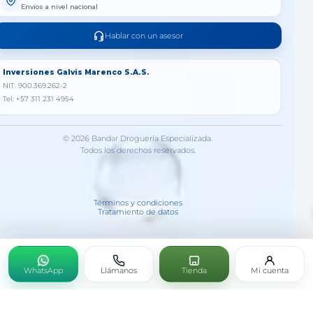
Envíos a nivel nacional
Hablar con un asesor
Inversiones Galvis Marenco S.A.S.
NIT: 900.369.262-2
Tel: +57 311 231 4954
© 2026 Bandar Droguería Especializada.
Todos los derechos reservados.
Términos y condiciones
Tratamiento de datos
WhatsApp
Llámanos
Tienda
Mi cuenta
SPRAY BUCAL PARA ADULTOS