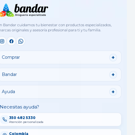
n Bandar cuidamos tu bienestar con productos especializados,
arcas originales y asesoría profesional para ti y tu familia.
Comprar
Bandar
Ayuda
Necesitas ayuda?
350 482 5330
Atención personalizada
Colombia