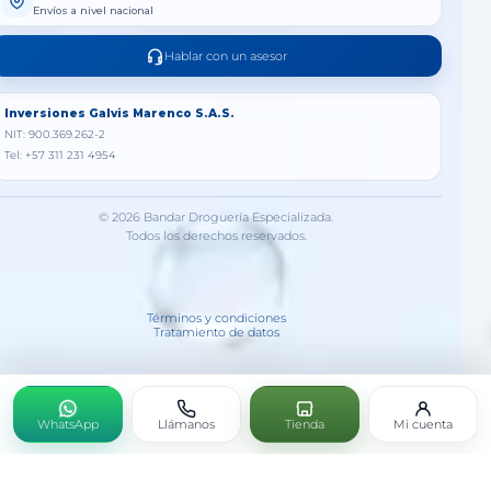
Envíos a nivel nacional
Hablar con un asesor
Inversiones Galvis Marenco S.A.S.
NIT: 900.369.262-2
Tel: +57 311 231 4954
© 2026 Bandar Droguería Especializada.
Todos los derechos reservados.
Términos y condiciones
Tratamiento de datos
WhatsApp
Llámanos
Tienda
Mi cuenta
SOMNA X 100 CAPSULAS