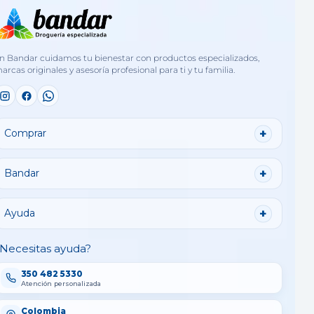
n Bandar cuidamos tu bienestar con productos especializados,
arcas originales y asesoría profesional para ti y tu familia.
Comprar
Bandar
Ayuda
Necesitas ayuda?
350 482 5330
Atención personalizada
Colombia