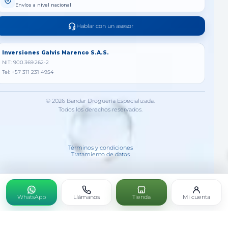
Envíos a nivel nacional
Hablar con un asesor
Inversiones Galvis Marenco S.A.S.
NIT: 900.369.262-2
Tel: +57 311 231 4954
© 2026 Bandar Droguería Especializada.
Todos los derechos reservados.
Términos y condiciones
Tratamiento de datos
WhatsApp
Llámanos
Tienda
Mi cuenta
Sinusin®Gotas (nasales)