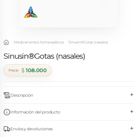
Medicamentos homeopáticos
Sinusin®Gotas (nasales)
Sinusin®Gotas (nasales)
$
108.000
+
Descripción
+
Información del producto
+
Envíos y devoluciones