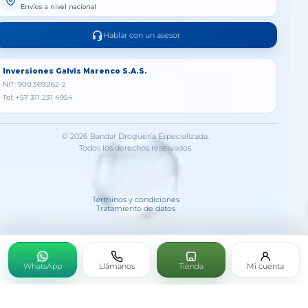
Envíos a nivel nacional
Hablar con un asesor
Inversiones Galvis Marenco S.A.S.
NIT: 900.369.262-2
Tel: +57 311 231 4954
© 2026 Bandar Droguería Especializada.
Todos los derechos reservados.
Términos y condiciones
Tratamiento de datos
WhatsApp
Llámanos
Tienda
Mi cuenta
Selenium Homaccord Gotas