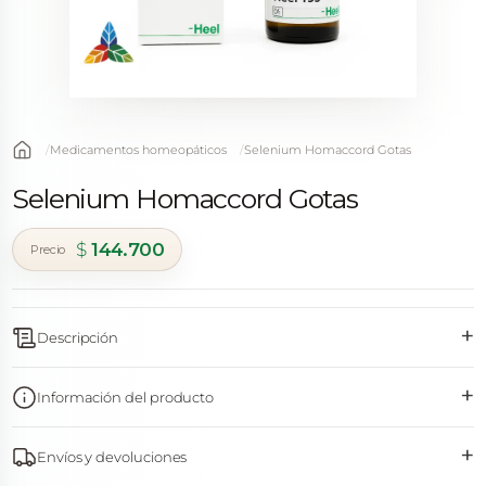
Medicamentos homeopáticos
Selenium Homaccord Gotas
Selenium Homaccord Gotas
$
144.700
+
Descripción
+
Información del producto
+
Envíos y devoluciones