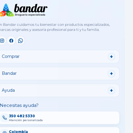
n Bandar cuidamos tu bienestar con productos especializados,
arcas originales y asesoría profesional para ti y tu familia.
Comprar
Bandar
Ayuda
Necesitas ayuda?
350 482 5330
Atención personalizada
Colombia