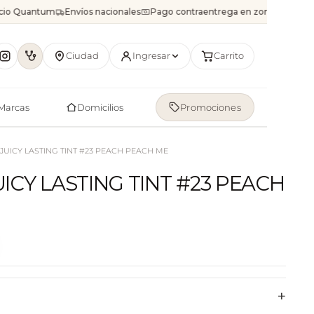
icio Quantum
Envíos nacionales
Pago contraentrega en zonas disponib
Ciudad
Ingresar
Carrito
Marcas
Domicilios
Promociones
UICY LASTING TINT #23 PEACH PEACH ME
CY LASTING TINT #23 PEACH
+