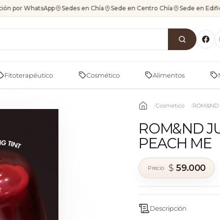
ión por WhatsApp
Sedes en Chía
Sede en Centro Chía
Sede en Edif
Fitoterapéutico
Cosmético
Alimentos
Cosmetico
ROM&ND J
ROM&ND JUI
PEACH ME
$
59.000
Descripción