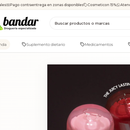
Saltar
les
Pago contraentrega en zonas disponibles
Cosmeticon 15%
Atenc
al
contenido
enda
Suplemento dietario
Medicamentos