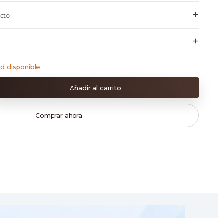
+
cto
+
ad disponible
Añadir al carrito
Comprar ahora