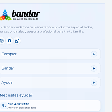
n Bandar cuidamos tu bienestar con productos especializados,
arcas originales y asesoría profesional para ti y tu familia.
Comprar
Bandar
Ayuda
Necesitas ayuda?
350 482 5330
Atención personalizada