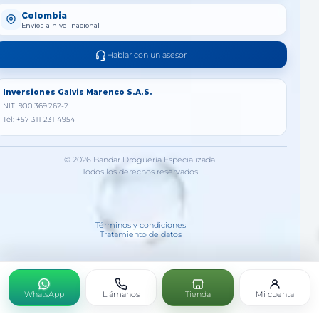
Colombia
Envíos a nivel nacional
Hablar con un asesor
Inversiones Galvis Marenco S.A.S.
NIT: 900.369.262-2
Tel: +57 311 231 4954
© 2026 Bandar Droguería Especializada.
Todos los derechos reservados.
Términos y condiciones
Tratamiento de datos
WhatsApp
Llámanos
Tienda
Mi cuenta