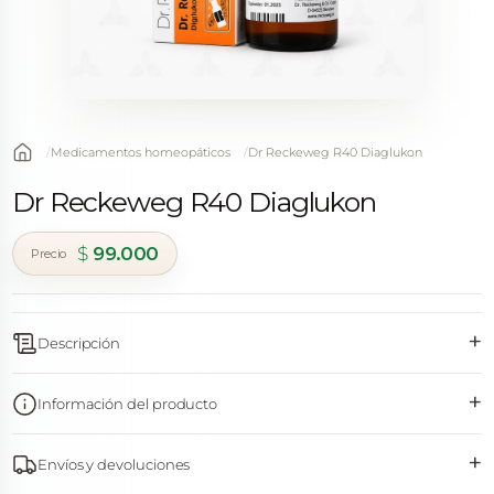
Medicamentos homeopáticos
Dr Reckeweg R40 Diaglukon
Dr Reckeweg R40 Diaglukon
$
99.000
+
Descripción
+
Información del producto
+
Envíos y devoluciones