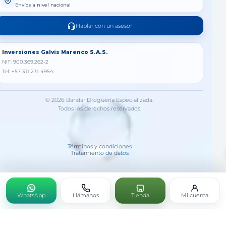
Envíos a nivel nacional
Hablar con un asesor
Inversiones Galvis Marenco S.A.S.
NIT: 900.369.262-2
Tel: +57 311 231 4954
© 2026 Bandar Droguería Especializada.
Todos los derechos reservados.
Términos y condiciones
Tratamiento de datos
WhatsApp
Llámanos
Tienda
Mi cuenta
Dr Reckeweg R40 Diaglukon