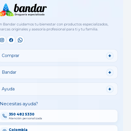
n Bandar cuidamos tu bienestar con productos especializados,
arcas originales y asesoría profesional para ti y tu familia.
Comprar
Bandar
Ayuda
Necesitas ayuda?
350 482 5330
Atención personalizada
Colombia