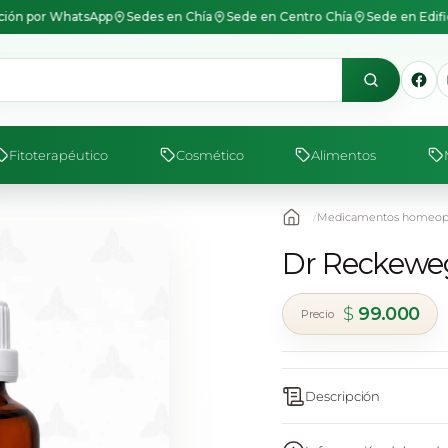
ión por WhatsApp
Sedes en Chía
Sede en Centro Chía
Sede en Edif
Fitoterapéutico
Cosmético
Alimentos
Medicamentos homeopá
Dr Reckeweg
$
99.000
Descripción