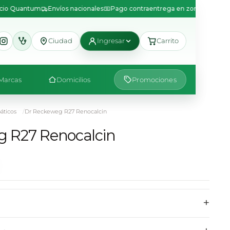
icio Quantum
Envíos nacionales
Pago contraentrega en zonas disponib
Ciudad
Ingresar
Carrito
Marcas
Domicilios
Promociones
ticos
Dr Reckeweg R27 Renocalcin
 R27 Renocalcin
+