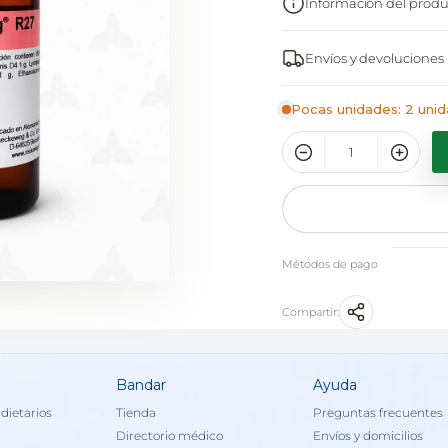
Información del produ
Envíos y devoluciones
Pocas unidades: 2 unid
Métodos de pago
Compartir:
Bandar
Ayuda
dietarios
Tienda
Preguntas frecuentes
Directorio médico
Envíos y domicilios