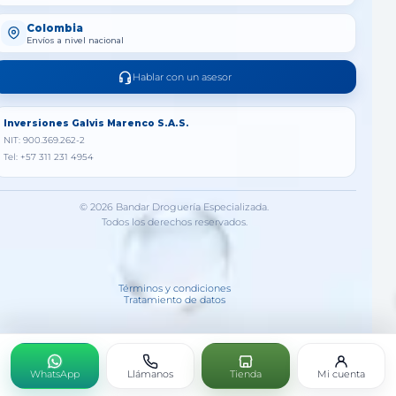
Colombia
Envíos a nivel nacional
Hablar con un asesor
Inversiones Galvis Marenco S.A.S.
NIT: 900.369.262-2
Tel: +57 311 231 4954
© 2026 Bandar Droguería Especializada.
Todos los derechos reservados.
Términos y condiciones
Tratamiento de datos
WhatsApp
Llámanos
Tienda
Mi cuenta