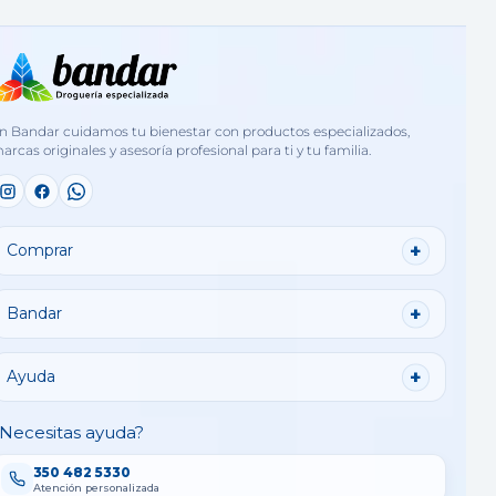
n Bandar cuidamos tu bienestar con productos especializados,
arcas originales y asesoría profesional para ti y tu familia.
Comprar
Bandar
Ayuda
Necesitas ayuda?
350 482 5330
Atención personalizada