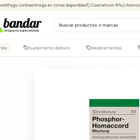
Saltar
es
Pago contraentrega en zonas disponibles
Cosmeticon 15%
Atenci
al
contenido
enda
Suplemento dietario
Medicamentos