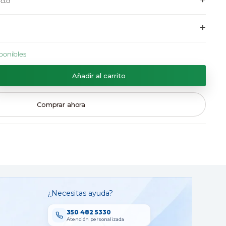
+
cto
+
ponibles
Añadir al carrito
Comprar ahora
¿Necesitas ayuda?
350 482 5330
Atención personalizada