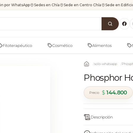
ón por WhatsApp
Sedes en Chía
Sede en Centro Chía
Sede en Edific
Fitoterapéutico
Cosmético
Alimentos
solo-whatsapp
Phosp
Phosphor H
$
144.800
Descripción