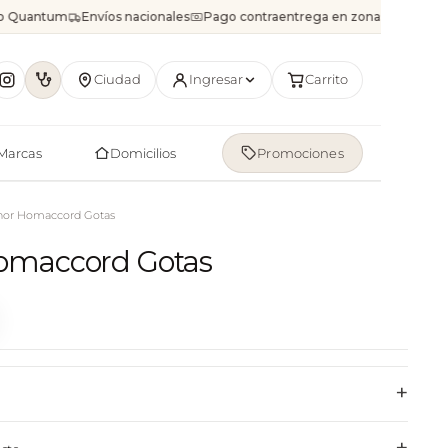
io Quantum
Envíos nacionales
Pago contraentrega en zonas disponible
Ciudad
Ingresar
Carrito
Marcas
Domicilios
Promociones
hor Homaccord Gotas
omaccord Gotas
+