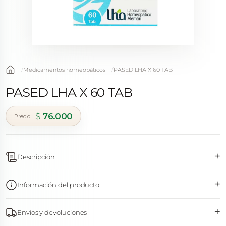
Medicamentos homeopáticos
PASED LHA X 60 TAB
PASED LHA X 60 TAB
$
76.000
+
Descripción
+
Información del producto
+
Envíos y devoluciones