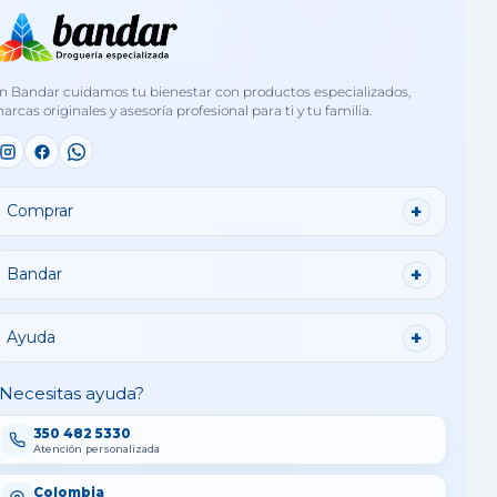
n Bandar cuidamos tu bienestar con productos especializados,
arcas originales y asesoría profesional para ti y tu familia.
Comprar
Bandar
Ayuda
Necesitas ayuda?
350 482 5330
Atención personalizada
Colombia