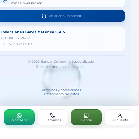
Envíos a nivel nacional
Hablar con un asesor
Inversiones Galvis Marenco S.A.S.
NIT: 900.369.262-2
Tel: +57 311 231 4954
© 2026 Bandar Droguería Especializada.
Todos los derechos reservados.
Términos y condiciones
Tratamiento de datos
WhatsApp
Llámanos
Tienda
Mi cuenta
PASED LHA X 60 TAB