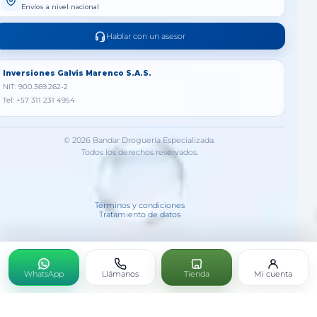
Envíos a nivel nacional
Hablar con un asesor
Inversiones Galvis Marenco S.A.S.
NIT: 900.369.262-2
Tel: +57 311 231 4954
© 2026 Bandar Droguería Especializada.
Todos los derechos reservados.
Términos y condiciones
Tratamiento de datos
WhatsApp
Llámanos
Tienda
Mi cuenta
PANCREOGEN 90 CAP