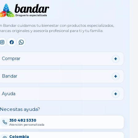
n Bandar cuidamos tu bienestar con productos especializados,
arcas originales y asesoría profesional para ti y tu familia.
Comprar
Bandar
Ayuda
Necesitas ayuda?
350 482 5330
Atención personalizada
Colombia