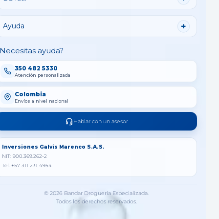
Ayuda
Necesitas ayuda?
350 482 5330
Atención personalizada
Colombia
Envíos a nivel nacional
Hablar con un asesor
Inversiones Galvis Marenco S.A.S.
NIT: 900.369.262-2
Tel: +57 311 231 4954
© 2026 Bandar Droguería Especializada.
Todos los derechos reservados.