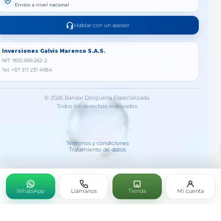
Envíos a nivel nacional
Hablar con un asesor
Inversiones Galvis Marenco S.A.S.
NIT: 900.369.262-2
Tel: +57 311 231 4954
© 2026 Bandar Droguería Especializada.
Todos los derechos reservados.
Términos y condiciones
Tratamiento de datos
WhatsApp
Llámanos
Tienda
Mi cuenta
OVAFEM L.H.A