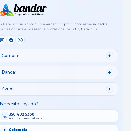
n Bandar cuidamos tu bienestar con productos especializados,
arcas originales y asesoría profesional para ti y tu familia.
Comprar
Bandar
Ayuda
Necesitas ayuda?
350 482 5330
Atención personalizada
Colombia