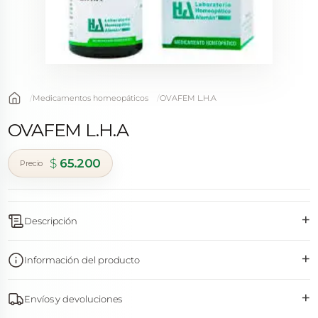
Medicamentos homeopáticos
OVAFEM L.H.A
OVAFEM L.H.A
$
65.200
+
Descripción
+
Información del producto
+
Envíos y devoluciones