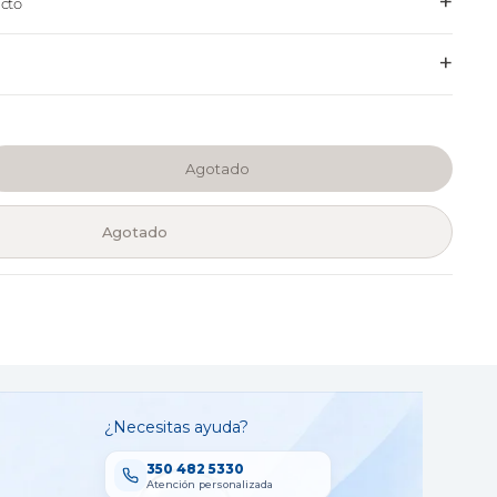
+
cto
+
Agotado
Agotado
¿Necesitas ayuda?
350 482 5330
Atención personalizada