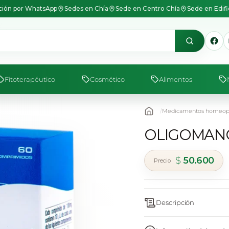
ión por WhatsApp
Sedes en Chía
Sede en Centro Chía
Sede en Edif
Fitoterapéutico
Cosmético
Alimentos
Medicamentos homeopá
OLIGOMANC
$
50.600
Descripción