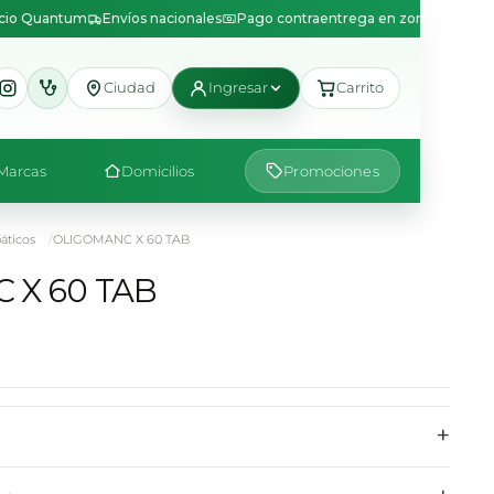
icio Quantum
Envíos nacionales
Pago contraentrega en zonas disponib
Ciudad
Ingresar
Carrito
Marcas
Domicilios
Promociones
ticos
OLIGOMANC X 60 TAB
 X 60 TAB
+