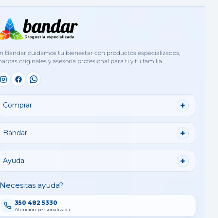
n Bandar cuidamos tu bienestar con productos especializados,
arcas originales y asesoría profesional para ti y tu familia.
Comprar
Bandar
Ayuda
Necesitas ayuda?
350 482 5330
Atención personalizada