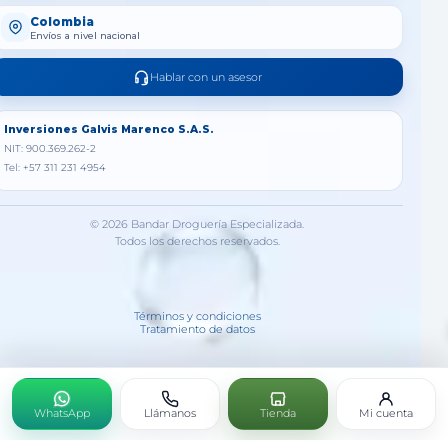
Colombia
Envíos a nivel nacional
Hablar con un asesor
Inversiones Galvis Marenco S.A.S.
NIT: 900.369.262-2
Tel: +57 311 231 4954
© 2026 Bandar Droguería Especializada.
Todos los derechos reservados.
Términos y condiciones
Tratamiento de datos
WhatsApp
Llámanos
Tienda
Mi cuenta