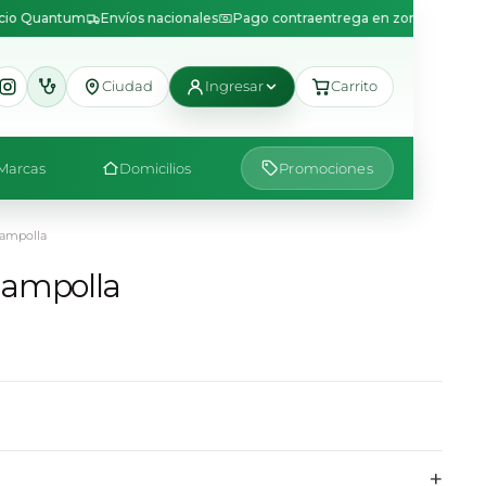
icio Quantum
Envíos nacionales
Pago contraentrega en zonas disponib
Ciudad
Ingresar
Carrito
Marcas
Domicilios
Promociones
 ampolla
l ampolla
+