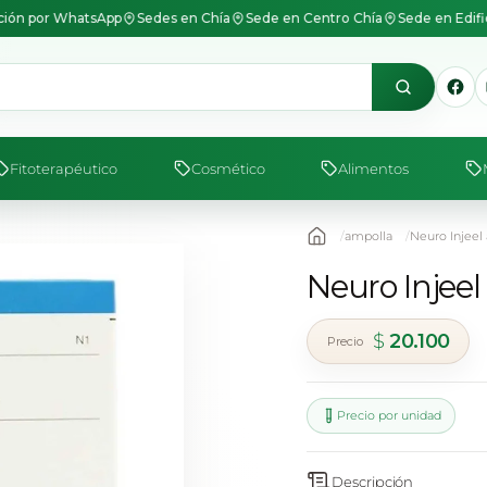
ión por WhatsApp
Sedes en Chía
Sede en Centro Chía
Sede en Edif
Fitoterapéutico
Cosmético
Alimentos
ampolla
Neuro Injeel
Neuro Injee
$
20.100
Precio por unidad
Descripción