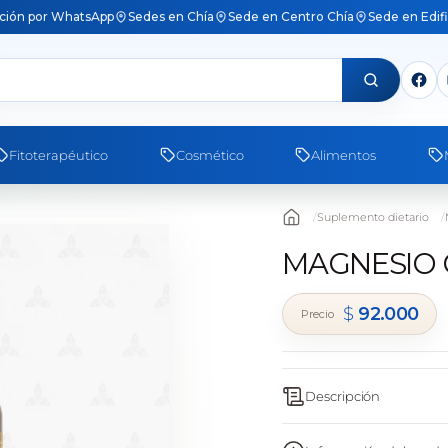
ción por WhatsApp
Sedes en Chía
Sede en Centro Chía
Sede en Edif
Fitoterapéutico
Cosmético
Alimentos
Suplemento dietario
MAGNESIO 
$
92.000
Descripción