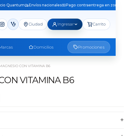
icio Quantum
Envíos nacionales
Pago contraentrega en zonas disponib
Ciudad
Ingresar
Carrito
Marcas
Domicilios
Promociones
MAGNESIO CON VITAMINA B6
CON VITAMINA B6
+