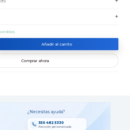
+
cto
+
ponibles
Añadir al carrito
Comprar ahora
¿Necesitas ayuda?
350 482 5330
Atención personalizada