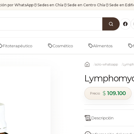
ión por WhatsApp
Sedes en Chía
Sede en Centro Chía
Sede en Edif
Fitoterapéutico
Cosmético
Alimentos
solo-whatsapp
Lymph
Lymphomyos
$
109.100
Descripción