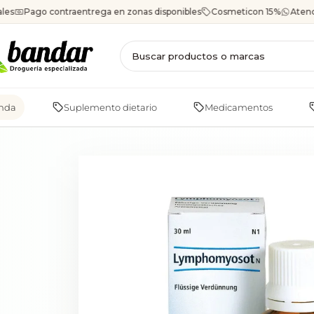
Saltar
les
Pago contraentrega en zonas disponibles
Cosmeticon 15%
Atenc
al
contenido
enda
Suplemento dietario
Medicamentos