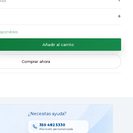
+
cto
+
isponibles
Añadir al carrito
Comprar ahora
¿Necesitas ayuda?
350 482 5330
Atención personalizada