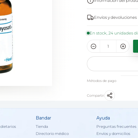
Información del produ
Envíos y devoluciones
En stock, 24 unidades d
Métodos de pago
Compartir:
Bandar
Ayuda
dietarios
Tienda
Preguntas frecuentes
Directorio médico
Envíos y domicilios