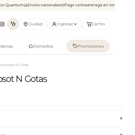
icio Quantum
Envíos nacionales
Pago contraentrega en zonas disponib
Ciudad
Ingresar
Carrito
Marcas
Domicilios
Promociones
omyosot N Gotas
ot N Gotas
+