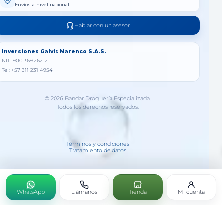
Envíos a nivel nacional
Hablar con un asesor
Inversiones Galvis Marenco S.A.S.
NIT: 900.369.262-2
Tel: +57 311 231 4954
© 2026 Bandar Droguería Especializada.
Todos los derechos reservados.
Términos y condiciones
Tratamiento de datos
WhatsApp
Llámanos
Tienda
Mi cuenta
Lilium Compositum Heel Gotas