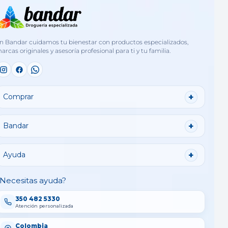
n Bandar cuidamos tu bienestar con productos especializados,
arcas originales y asesoría profesional para ti y tu familia.
Comprar
Bandar
Ayuda
Necesitas ayuda?
350 482 5330
Atención personalizada
Colombia