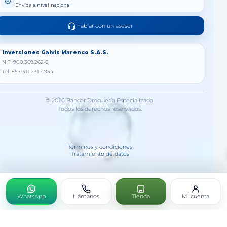
Envíos a nivel nacional
Hablar con un asesor
Inversiones Galvis Marenco S.A.S.
NIT: 900.369.262-2
Tel: +57 311 231 4954
© 2026 Bandar Droguería Especializada.
Todos los derechos reservados.
Términos y condiciones
Tratamiento de datos
WhatsApp
Llámanos
Tienda
Mi cuenta
LAX-ON 60 SOFTGELS