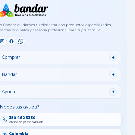
n Bandar cuidamos tu bienestar con productos especializados,
arcas originales y asesoría profesional para ti y tu familia.
Comprar
Bandar
Ayuda
Necesitas ayuda?
350 482 5330
Atención personalizada
Colombia