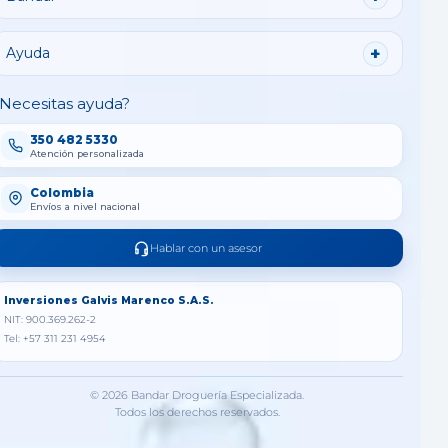
Ayuda
Necesitas ayuda?
350 482 5330
Atención personalizada
Colombia
Envíos a nivel nacional
Hablar con un asesor
Inversiones Galvis Marenco S.A.S.
NIT: 900.369.262-2
Tel: +57 311 231 4954
© 2026 Bandar Droguería Especializada.
Todos los derechos reservados.