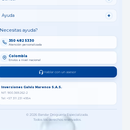
Ayuda
Necesitas ayuda?
350 482 5330
Atención personalizada
Colombia
Envíos a nivel nacional
Hablar con un asesor
Inversiones Galvis Marenco S.A.S.
NIT: 900.369.262-2
Tel: +57 311 231 4954
© 2026 Bandar Droguería Especializada.
Todos los derechos reservados.