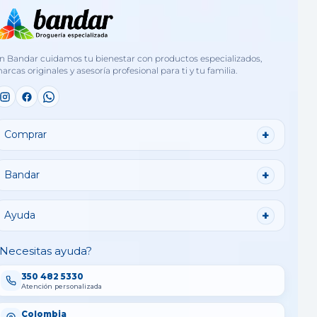
n Bandar cuidamos tu bienestar con productos especializados,
arcas originales y asesoría profesional para ti y tu familia.
Comprar
Bandar
Ayuda
Necesitas ayuda?
350 482 5330
Atención personalizada
Colombia