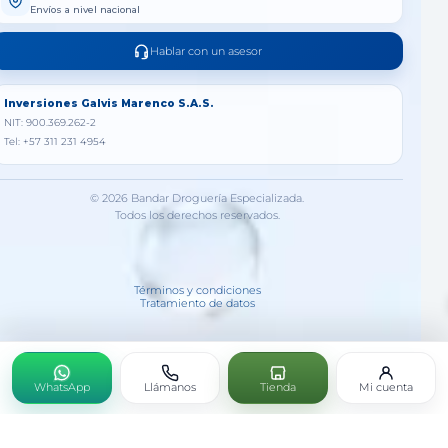
Envíos a nivel nacional
Hablar con un asesor
Inversiones Galvis Marenco S.A.S.
NIT: 900.369.262-2
Tel: +57 311 231 4954
© 2026 Bandar Droguería Especializada.
Todos los derechos reservados.
Términos y condiciones
Tratamiento de datos
WhatsApp
Llámanos
Tienda
Mi cuenta
GUNA LYMPHO GOTAS X 30 ML