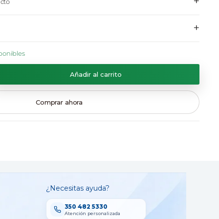
+
cto
+
ponibles
Añadir al carrito
Comprar ahora
¿Necesitas ayuda?
350 482 5330
Atención personalizada