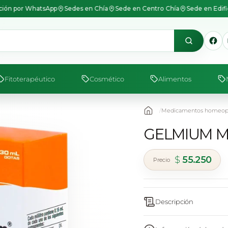
ión por WhatsApp
Sedes en Chía
Sede en Centro Chía
Sede en Edif
Fitoterapéutico
Cosmético
Alimentos
Medicamentos homeopá
GELMIUM M
$
55.250
Descripción