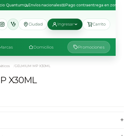
icio Quantum
Envíos nacionales
Pago contraentrega en zonas disponib
Ciudad
Ingresar
Carrito
Marcas
Domicilios
Promociones
ticos
GELMIUM MP X30ML
P X30ML
+