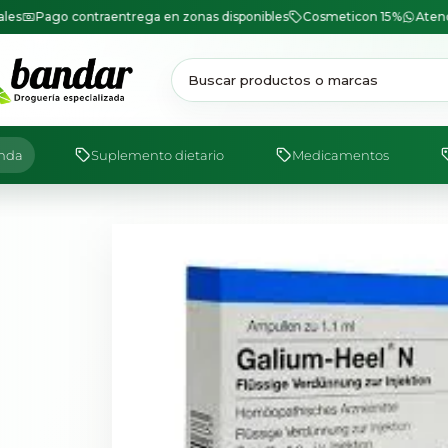
Saltar
ales
Pago contraentrega en zonas disponibles
Cosmeticon 15%
Atenc
al
contenido
enda
Suplemento dietario
Medicamentos