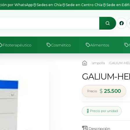
ión por WhatsApp
Sedes en Chía
Sede en Centro Chía
Sede en Edif
Fitoterapéutico
Cosmético
Alimentos
ampolla
GALIUM-HELL
GALIUM-HEL
$
25.500
Precio por unidad
Descripción