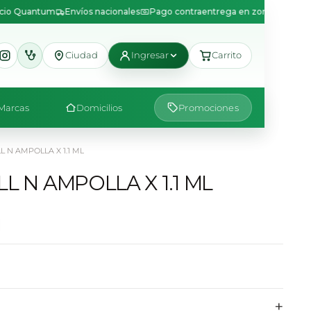
icio Quantum
Envíos nacionales
Pago contraentrega en zonas disponib
Ciudad
Ingresar
Carrito
Marcas
Domicilios
Promociones
 N AMPOLLA X 1.1 ML
L N AMPOLLA X 1.1 ML
+