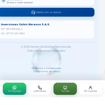
Envíos a nivel nacional
Hablar con un asesor
Inversiones Galvis Marenco S.A.S.
NIT: 900.369.262-2
Tel: +57 311 231 4954
© 2026 Bandar Droguería Especializada.
Todos los derechos reservados.
Términos y condiciones
Tratamiento de datos
WhatsApp
Llámanos
Tienda
Mi cuenta
FOLREX CREMA 100ML