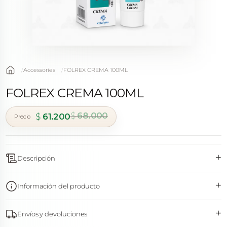
Accessories
FOLREX CREMA 100ML
FOLREX CREMA 100ML
$
68.000
$
61.200
El precio original era: $ 68.000.
El precio actual es: $ 61.200.
+
Descripción
+
Información del producto
+
Envíos y devoluciones