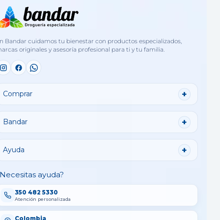
n Bandar cuidamos tu bienestar con productos especializados,
arcas originales y asesoría profesional para ti y tu familia.
Comprar
Bandar
Ayuda
Necesitas ayuda?
350 482 5330
Atención personalizada
Colombia