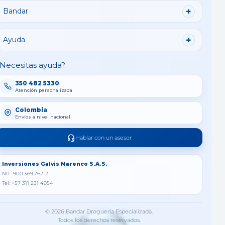
Bandar
Ayuda
Necesitas ayuda?
350 482 5330
Atención personalizada
Colombia
Envíos a nivel nacional
Hablar con un asesor
Inversiones Galvis Marenco S.A.S.
NIT: 900.369.262-2
Tel: +57 311 231 4954
© 2026 Bandar Droguería Especializada.
Todos los derechos reservados.