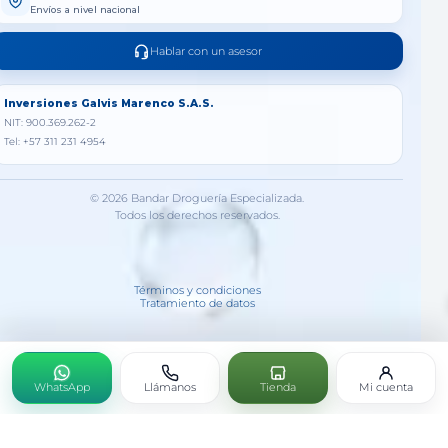
Envíos a nivel nacional
Hablar con un asesor
Inversiones Galvis Marenco S.A.S.
NIT: 900.369.262-2
Tel: +57 311 231 4954
© 2026 Bandar Droguería Especializada.
Todos los derechos reservados.
Términos y condiciones
Tratamiento de datos
WhatsApp
Llámanos
Tienda
Mi cuenta
ENJUAGUE BUCAL