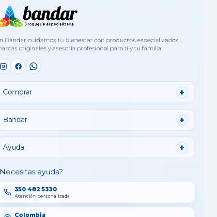
n Bandar cuidamos tu bienestar con productos especializados,
arcas originales y asesoría profesional para ti y tu familia.
Comprar
Bandar
Ayuda
Necesitas ayuda?
350 482 5330
Atención personalizada
Colombia