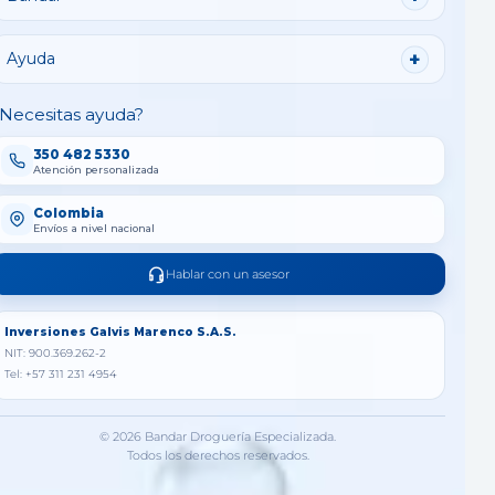
Ayuda
Necesitas ayuda?
350 482 5330
Atención personalizada
Colombia
Envíos a nivel nacional
Hablar con un asesor
Inversiones Galvis Marenco S.A.S.
NIT: 900.369.262-2
Tel: +57 311 231 4954
© 2026 Bandar Droguería Especializada.
Todos los derechos reservados.