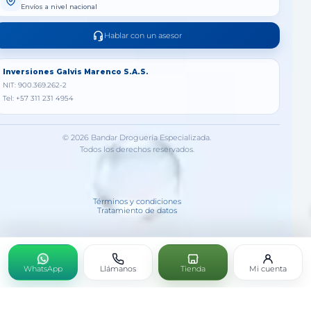
Envíos a nivel nacional
Hablar con un asesor
Inversiones Galvis Marenco S.A.S.
NIT: 900.369.262-2
Tel: +57 311 231 4954
© 2026 Bandar Droguería Especializada.
Todos los derechos reservados.
Términos y condiciones
Tratamiento de datos
WhatsApp
Llámanos
Tienda
Mi cuenta
DIAMEL X 90 CAPSULAS