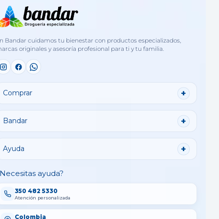
n Bandar cuidamos tu bienestar con productos especializados,
arcas originales y asesoría profesional para ti y tu familia.
Comprar
Bandar
Ayuda
Necesitas ayuda?
350 482 5330
Atención personalizada
Colombia