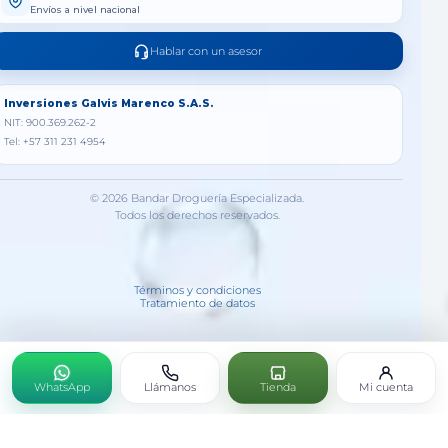
Envíos a nivel nacional
Hablar con un asesor
Inversiones Galvis Marenco S.A.S.
NIT: 900.369.262-2
Tel: +57 311 231 4954
© 2026 Bandar Droguería Especializada.
Todos los derechos reservados.
Términos y condiciones
Tratamiento de datos
WhatsApp
Llámanos
Tienda
Mi cuenta
DENTINEN-P X60TAB