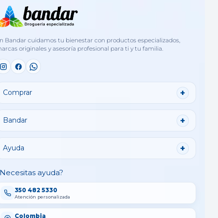
n Bandar cuidamos tu bienestar con productos especializados,
arcas originales y asesoría profesional para ti y tu familia.
Comprar
Bandar
Ayuda
Necesitas ayuda?
350 482 5330
Atención personalizada
Colombia