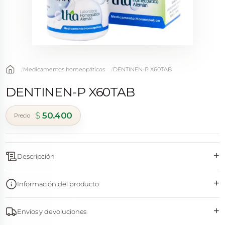
Medicamentos homeopáticos
DENTINEN-P X60TAB
DENTINEN-P X60TAB
$
50.400
+
Descripción
+
Información del producto
+
Envíos y devoluciones