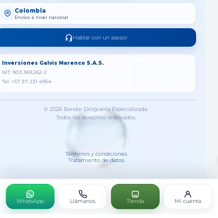
Colombia
Envíos a nivel nacional
Hablar con un asesor
Inversiones Galvis Marenco S.A.S.
NIT: 900.369.262-2
Tel: +57 311 231 4954
© 2026 Bandar Droguería Especializada.
Todos los derechos reservados.
Términos y condiciones
Tratamiento de datos
WhatsApp
Llámanos
Tienda
Mi cuenta