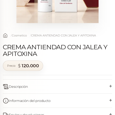
Cosmetico
CREMA ANTIENDAD CON JALEA Y APITOXINA
CREMA ANTIENDAD CON JALEA Y
APITOXINA
$
120.000
+
Descripción
+
Información del producto
+
Envíos y devoluciones