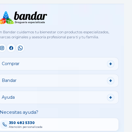
n Bandar cuidamos tu bienestar con productos especializados,
arcas originales y asesoría profesional para ti y tu familia.
Comprar
Bandar
Ayuda
Necesitas ayuda?
350 482 5330
Atención personalizada