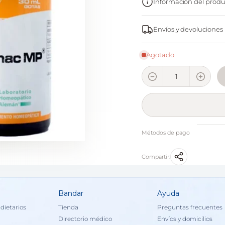
Información del produ
Envíos y devoluciones
Agotado
Métodos de pago
Compartir:
Bandar
Ayuda
dietarios
Tienda
Preguntas frecuentes
Directorio médico
Envíos y domicilios