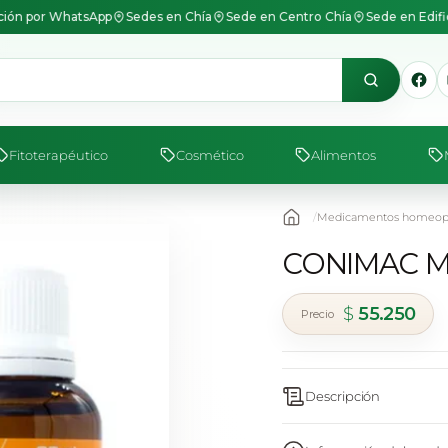
ión por WhatsApp
Sedes en Chía
Sede en Centro Chía
Sede en Edif
Fitoterapéutico
Cosmético
Alimentos
Medicamentos homeopá
CONIMAC 
$
55.250
Descripción