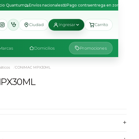
icio Quantum
Envíos nacionales
Pago contraentrega en zonas disponib
Ciudad
Ingresar
Carrito
Marcas
Domicilios
Promociones
ticos
CONIMAC MPX30ML
MPX30ML
+