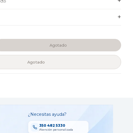
+
cto
+
Agotado
Agotado
¿Necesitas ayuda?
350 482 5330
Atención personalizada