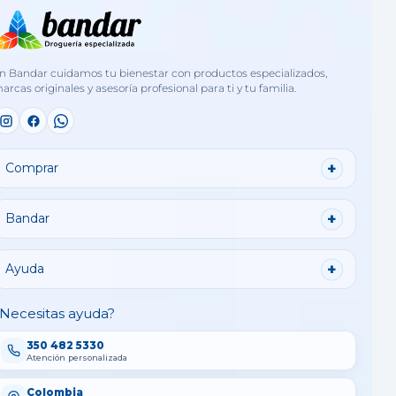
n Bandar cuidamos tu bienestar con productos especializados,
arcas originales y asesoría profesional para ti y tu familia.
Comprar
Bandar
Ayuda
Necesitas ayuda?
350 482 5330
Atención personalizada
Colombia