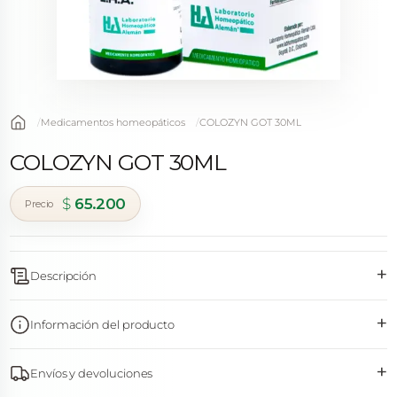
Medicamentos homeopáticos
COLOZYN GOT 30ML
COLOZYN GOT 30ML
$
65.200
+
Descripción
+
Información del producto
+
Envíos y devoluciones