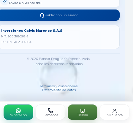
Envíos a nivel nacional
Hablar con un asesor
Inversiones Galvis Marenco S.A.S.
NIT: 900.369.262-2
Tel: +57 311 231 4954
© 2026 Bandar Droguería Especializada.
Todos los derechos reservados.
Términos y condiciones
Tratamiento de datos
WhatsApp
Llámanos
Tienda
Mi cuenta
COLOZYN GOT 30ML