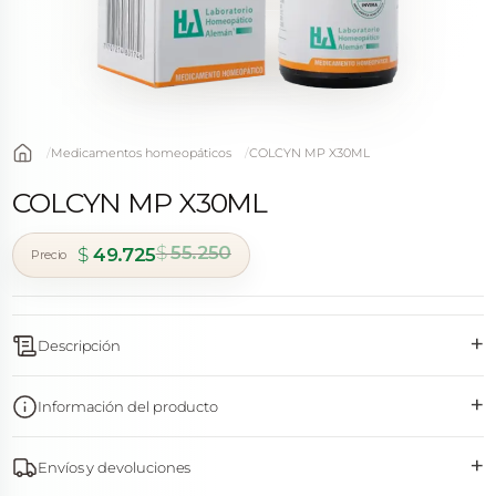
Medicamentos homeopáticos
COLCYN MP X30ML
COLCYN MP X30ML
$
55.250
$
49.725
El precio original era: $ 55.250.
El precio actual es: $ 49.725.
+
Descripción
+
Información del producto
+
Envíos y devoluciones