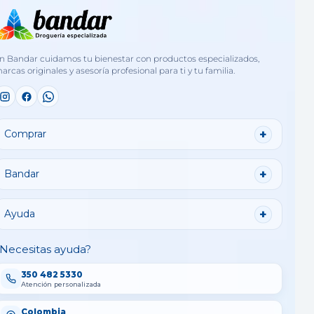
n Bandar cuidamos tu bienestar con productos especializados,
arcas originales y asesoría profesional para ti y tu familia.
Comprar
Bandar
Ayuda
Necesitas ayuda?
350 482 5330
Atención personalizada
Colombia