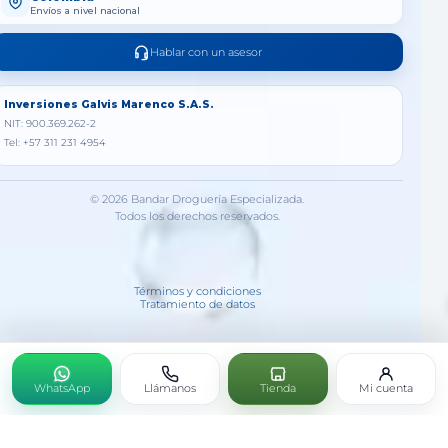
Envíos a nivel nacional
Hablar con un asesor
Inversiones Galvis Marenco S.A.S.
NIT: 900.369.262-2
Tel: +57 311 231 4954
© 2026 Bandar Droguería Especializada.
Todos los derechos reservados.
Términos y condiciones
Tratamiento de datos
WhatsApp
Llámanos
Tienda
Mi cuenta
COLCYN MP X30ML