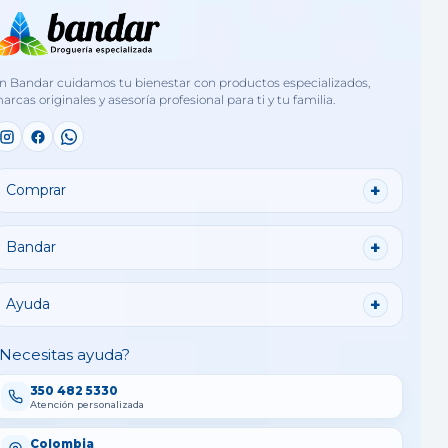
n Bandar cuidamos tu bienestar con productos especializados,
arcas originales y asesoría profesional para ti y tu familia.
Comprar
Bandar
Ayuda
Necesitas ayuda?
350 482 5330
Atención personalizada
Colombia