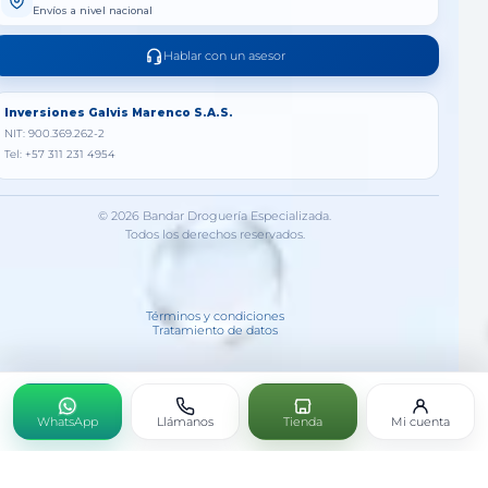
Envíos a nivel nacional
Hablar con un asesor
Inversiones Galvis Marenco S.A.S.
NIT: 900.369.262-2
Tel: +57 311 231 4954
© 2026 Bandar Droguería Especializada.
Todos los derechos reservados.
Términos y condiciones
Tratamiento de datos
WhatsApp
Llámanos
Tienda
Mi cuenta
CHINOFF X 30 ML (L.H.A.)