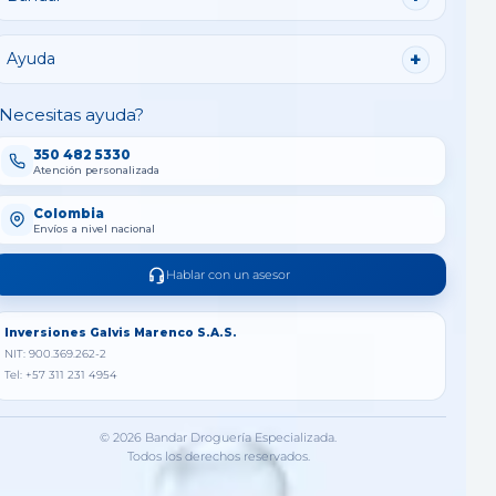
Ayuda
Necesitas ayuda?
350 482 5330
Atención personalizada
Colombia
Envíos a nivel nacional
Hablar con un asesor
Inversiones Galvis Marenco S.A.S.
NIT: 900.369.262-2
Tel: +57 311 231 4954
© 2026 Bandar Droguería Especializada.
Todos los derechos reservados.