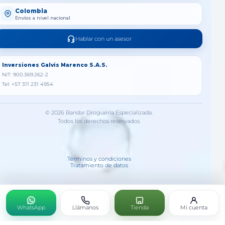
Colombia
Envíos a nivel nacional
Hablar con un asesor
Inversiones Galvis Marenco S.A.S.
NIT: 900.369.262-2
Tel: +57 311 231 4954
© 2026 Bandar Droguería Especializada.
Todos los derechos reservados.
Términos y condiciones
Tratamiento de datos
WhatsApp
Llámanos
Tienda
Mi cuenta