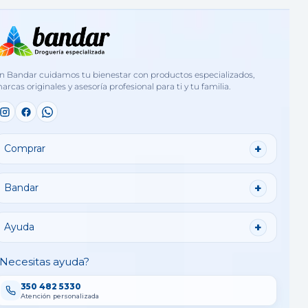
n Bandar cuidamos tu bienestar con productos especializados,
arcas originales y asesoría profesional para ti y tu familia.
Comprar
Bandar
Ayuda
Necesitas ayuda?
350 482 5330
Atención personalizada