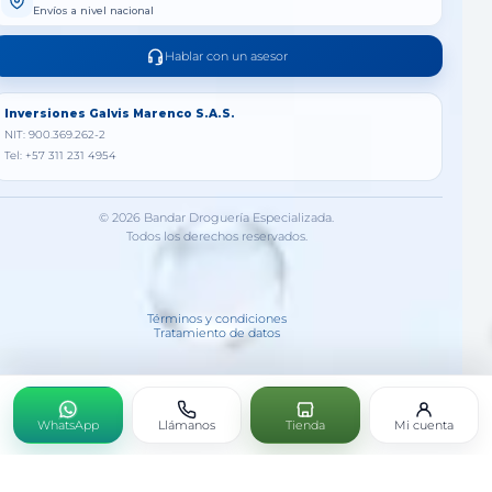
Envíos a nivel nacional
Hablar con un asesor
Inversiones Galvis Marenco S.A.S.
NIT: 900.369.262-2
Tel: +57 311 231 4954
© 2026 Bandar Droguería Especializada.
Todos los derechos reservados.
Términos y condiciones
Tratamiento de datos
WhatsApp
Llámanos
Tienda
Mi cuenta
BISMUT MP X30ML