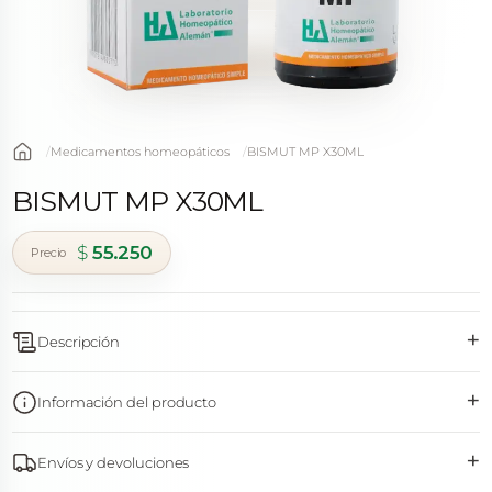
Medicamentos homeopáticos
BISMUT MP X30ML
BISMUT MP X30ML
$
55.250
+
Descripción
+
Información del producto
+
Envíos y devoluciones