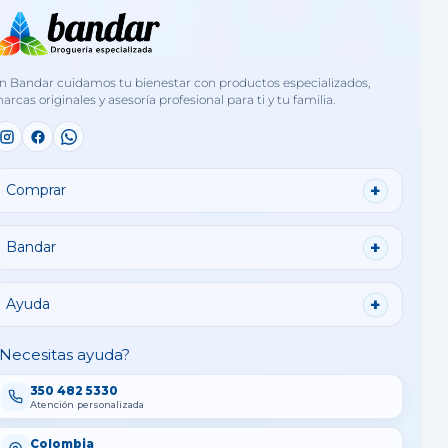
n Bandar cuidamos tu bienestar con productos especializados,
arcas originales y asesoría profesional para ti y tu familia.
Comprar
Bandar
Ayuda
Necesitas ayuda?
350 482 5330
Atención personalizada
Colombia