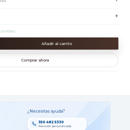
+
cto
+
ponibles
Añadir al carrito
Comprar ahora
¿Necesitas ayuda?
350 482 5330
Atención personalizada