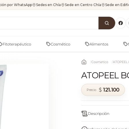
ión por WhatsApp
Sedes en Chía
Sede en Centro Chía
Sede en Edif
Fitoterapéutico
Cosmético
Alimentos
Cosmetico
ATOPEEL
ATOPEEL B
$
121.100
Descripción