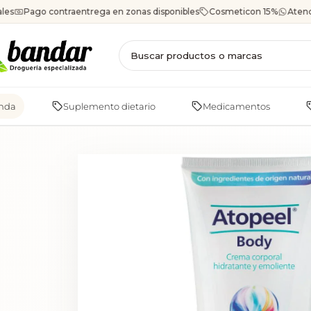
Saltar
les
Pago contraentrega en zonas disponibles
Cosmeticon 15%
Atenc
al
contenido
enda
Suplemento dietario
Medicamentos