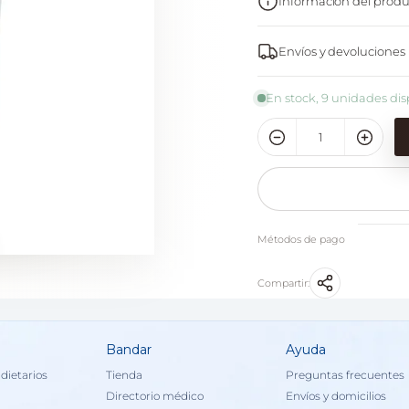
Información del produ
Envíos y devoluciones
En stock, 9 unidades dis
Métodos de pago
Compartir:
Bandar
Ayuda
dietarios
Tienda
Preguntas frecuentes
Directorio médico
Envíos y domicilios