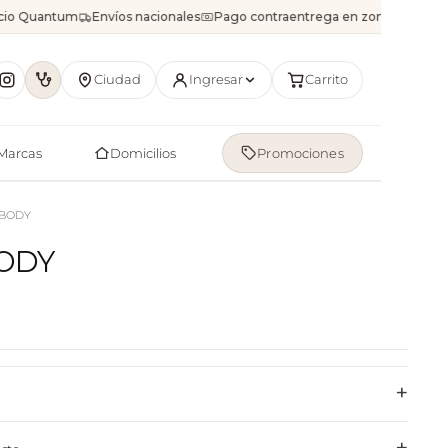
icio Quantum
Envíos nacionales
Pago contraentrega en zonas disponib
Ciudad
Ingresar
Carrito
Marcas
Domicilios
Promociones
 BODY
ODY
+