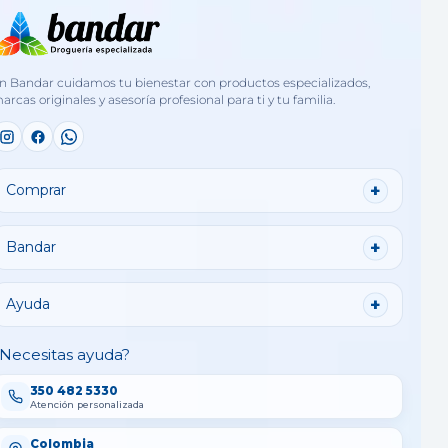
n Bandar cuidamos tu bienestar con productos especializados,
arcas originales y asesoría profesional para ti y tu familia.
Comprar
Bandar
Ayuda
Necesitas ayuda?
350 482 5330
Atención personalizada
Colombia