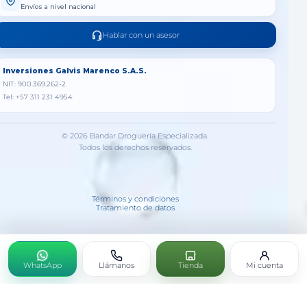
Envíos a nivel nacional
Hablar con un asesor
Inversiones Galvis Marenco S.A.S.
NIT: 900.369.262-2
Tel: +57 311 231 4954
© 2026 Bandar Droguería Especializada.
Todos los derechos reservados.
Términos y condiciones
Tratamiento de datos
WhatsApp
Llámanos
Tienda
Mi cuenta
ARGICARD X 60 TABLETAS