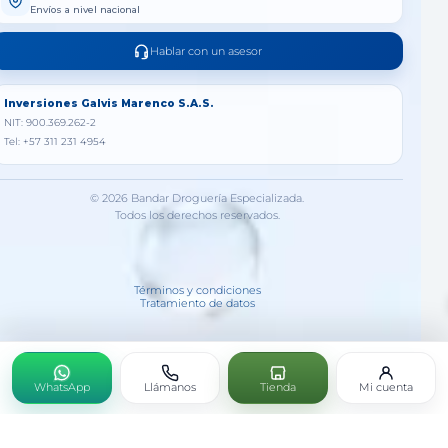
Envíos a nivel nacional
Hablar con un asesor
Inversiones Galvis Marenco S.A.S.
NIT: 900.369.262-2
Tel: +57 311 231 4954
© 2026 Bandar Droguería Especializada.
Todos los derechos reservados.
Términos y condiciones
Tratamiento de datos
WhatsApp
Llámanos
Tienda
Mi cuenta
APIMEL MP X30ML