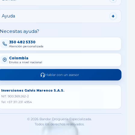
Ayuda
Necesitas ayuda?
350 482 5330
Atención personalizada
Colombia
Envíos a nivel nacional
Hablar con un asesor
Inversiones Galvis Marenco S.A.S.
NIT: 900.369.262-2
Tel: +57 311 231 4954
© 2026 Bandar Droguería Especializada.
Todos los derechos reservados.